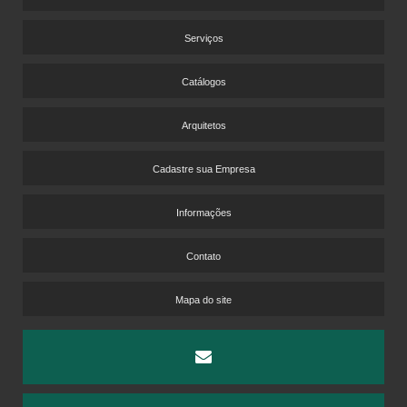
PISO VINÍLICO DURAFLOOR
PISO VINÍLICO LAMINADO
Serviços
PISO VINÍLICO PARA ACADEMIA
Catálogos
PISO VINÍLICO PARA HOTEL
PISO VINÍLICO PARA PISO ELEVADO
Arquitetos
PISOS VINÍLICOS CORPORATIVOS
PISOS VINÍLICOS PARA LABORATÓRIOS
Cadastre sua Empresa
PISOS VINÍLICOS PARA MOTEL
Informações
TARKETT DISTRIBUIDORES
VENDA DE PISO LAMINADO
Contato
VENDA DE PISO LAMINADO NO ATACADO
VENDA DE PISOS VINÍLICOS
Mapa do site
CARPETE CORPORATIVO PREÇO
CARPETE DE MADEIRA LAMINADO PREÇO
CORTINAS PERSIANAS SOB MEDIDA
PISO LAMINADO EUCAFLOOR PREÇO