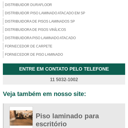
DISTRIBUIDOR DURAFLOOR
DISTRIBUIDOR PISO LAMINADO ATACADO EM SP
DISTRIBUIDORA DE PISOS LAMINADOS SP
DISTRIBUIDORA DE PISOS VINÍLICOS
DISTRIBUIDORA PISO LAMINADO ATACADO
FORNECEDOR DE CARPETE
FORNECEDOR DE PISO LAMINADO
FORNECEDOR DE PISO LAMINADO EM SP
ENTRE EM CONTATO PELO TELEFONE
FORNECEDOR DE PISO VINÍLICO
11 5032-1002
LOJA DE PISO LAMINADO
LOJA DE PISO LAMINADO DIADEMA
Veja também em nosso site:
LOJA DE PISO VINÍLICO
LOJA DE PISO VINÍLICO EM SP
LOJAS DE PISOS LAMINADOS SP
Piso laminado para
ONDE COMPRAR CARPETE EM SP
escritório