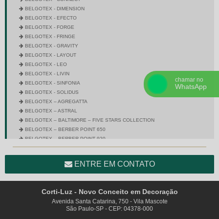
BELGOTEX - DIMENSION
BELGOTEX - EFECTO
BELGOTEX - FORGE
BELGOTEX - FRINGE
BELGOTEX - GRAVITY
BELGOTEX - LAYOUT
BELGOTEX - LEO
BELGOTEX - LIVIN
chamar no
BELGOTEX - SINFONIA
WhatsApp
BELGOTEX - SOLIDUS
BELGOTEX – AGREGATTA
BELGOTEX – ASTRAL
BELGOTEX – BALTIMORE – FIVE STARS COLLECTION
BELGOTEX – BERBER POINT 650
BELGOTEX – BERBER POINT 920
BELGOTEX – BRAVO
BELGOTEX – CITY SQUARE
ENTRE EM CONTATO
BELGOTEX – COLORSTONE
BELGOTEX – CROSS
BELGOTEX – DIMENSION – FIVE STARS COLLECTION
Corti-Luz - Novo Conceito em Decoração
BELGOTEX – ENTRADA
Avenida Santa Catarina, 750 - Vila Mascote
BELGOTEX – EQUINOX
São Paulo-SP - CEP: 04378-000
BELGOTEX – ESPUMA CCB – GREENSTEP