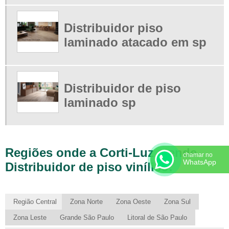
ONDE COMPRAR PISO LAMINADO DIRETO DA FABRICA
ONDE COMPRAR PISO LAMINADO DURAFLOOR
Distribuidor piso
ONDE ENCONTRAR PISO LAMINADO ATACADO
laminado atacado em sp
PERSIANA SOB MEDIDA
PERSIANA SOB MEDIDA SP
PERSIANAS CORPORATIVAS
Distribuidor de piso
PERSIANAS PARA ESCRITÓRIO
laminado sp
PERSIANAS PARA SACADAS ENVIDRAÇADAS
PISO EMBORRACHADO ANTIDERRAPANTE
PISO EMBORRACHADO SP
Regiões onde a Corti-Luz atende
PISO LAMINADO ATACADO SP
chamar no
WhatsApp
Distribuidor de piso vinílico:
PISO LAMINADO DURAFLOOR
PISO LAMINADO DURAFLOOR ATACADO
PISO LAMINADO DURAFLOOR EMBORRACHADO
Região Central
Zona Norte
Zona Oeste
Zona Sul
PISO LAMINADO EUCAFLOOR
Zona Leste
Grande São Paulo
Litoral de São Paulo
PISO LAMINADO NO ATACADO