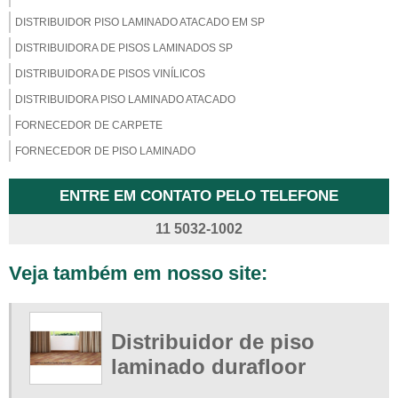
DISTRIBUIDOR PISO LAMINADO ATACADO EM SP
DISTRIBUIDORA DE PISOS LAMINADOS SP
DISTRIBUIDORA DE PISOS VINÍLICOS
DISTRIBUIDORA PISO LAMINADO ATACADO
FORNECEDOR DE CARPETE
FORNECEDOR DE PISO LAMINADO
FORNECEDOR DE PISO LAMINADO EM SP
ENTRE EM CONTATO PELO TELEFONE
FORNECEDOR DE PISO VINÍLICO
11 5032-1002
LOJA DE PISO LAMINADO
LOJA DE PISO LAMINADO DIADEMA
Veja também em nosso site:
LOJA DE PISO VINÍLICO
LOJA DE PISO VINÍLICO EM SP
LOJAS DE PISOS LAMINADOS SP
Distribuidor de piso
ONDE COMPRAR CARPETE EM SP
laminado durafloor
ONDE COMPRAR PERSIANAS EM SP