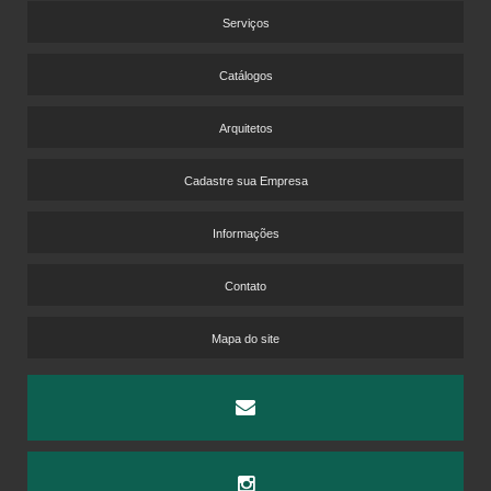
PISO VINÍLICO LAMINADO
Serviços
PISO VINÍLICO PARA ACADEMIA
Catálogos
PISO VINÍLICO PARA HOTEL
PISO VINÍLICO PARA PISO ELEVADO
Arquitetos
PISOS VINÍLICOS CORPORATIVOS
PISOS VINÍLICOS PARA LABORATÓRIOS
Cadastre sua Empresa
PISOS VINÍLICOS PARA MOTEL
Informações
TARKETT DISTRIBUIDORES
VENDA DE PISO LAMINADO
Contato
VENDA DE PISO LAMINADO NO ATACADO
VENDA DE PISOS VINÍLICOS
Mapa do site
CARPETE CORPORATIVO PREÇO
CARPETE DE MADEIRA LAMINADO PREÇO
CORTINAS PERSIANAS SOB MEDIDA
PISO LAMINADO EUCAFLOOR PREÇO