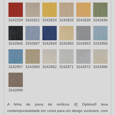
3242259
3242821
3242824
3242825
3242826
3242836
3242845
3242847
3242849
3242850
3242853
3242856
3242857
3242860
3242862
3242871
3242872
3242886
3242899
A linha de pisos de vinílicos iQ Optima® leva
contemporaneidade em cores para um design exclusivo, com