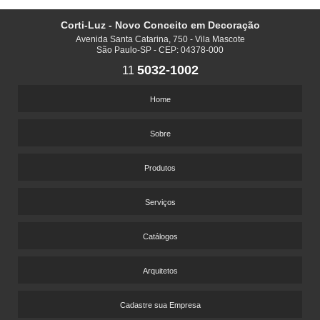
PISO LAMINADO SP
Corti-Luz - Novo Conceito em Decoração
PISO VINÍLICO A PROVA D'AGUA
Avenida Santa Catarina, 750 - Vila Mascote
PISO VINÍLICO AMADEIRADO
São Paulo-SP - CEP: 04378-000
5032-1002
PISO VINÍLICO ÁREA EXTERNA
11
PISO VINÍLICO ATACADO
Home
PISO VINÍLICO DE ALTA RESISTÊNCIA
PISO VINÍLICO DE ENCAIXE PREÇO
Sobre
PISO VINÍLICO DE PVC
Produtos
PISO VINÍLICO DURAFLOOR
PISO VINÍLICO LAMINADO
Serviços
PISO VINÍLICO PARA ACADEMIA
PISO VINÍLICO PARA HOTEL
Catálogos
PISO VINÍLICO PARA PISO ELEVADO
Arquitetos
PISOS VINÍLICOS CORPORATIVOS
PISOS VINÍLICOS PARA LABORATÓRIOS
Cadastre sua Empresa
PISOS VINÍLICOS PARA MOTEL