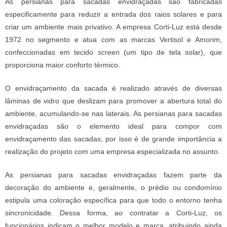
As
persianas para sacadas envidraçadas
são fabricadas
especificamente para reduzir a entrada dos raios solares e para
criar um ambiente mais privativo. A empresa Corti-Luz está desde
1972 no segmento e atua com as marcas Vertisol e Amorim,
confeccionadas em tecido
screen
(um tipo de tela solar), que
proporciona maior conforto térmico.
O envidraçamento da sacada é realizado através de diversas
lâminas de vidro que deslizam para promover a abertura total do
ambiente, acumulando-se nas laterais. As
persianas para sacadas
envidraçadas
são o elemento ideal para compor com
envidraçamento das sacadas, por isso é de grande importância a
realização do projeto com uma empresa especializada no assunto.
As
persianas para sacadas envidraçadas
fazem parte da
decoração do ambiente e, geralmente, o prédio ou condomínio
estipula uma coloração específica para que todo o entorno tenha
sincronicidade. Dessa forma, ao contratar a Corti-Luz, os
funcionários indicam o melhor modelo e marca, atribuindo ainda