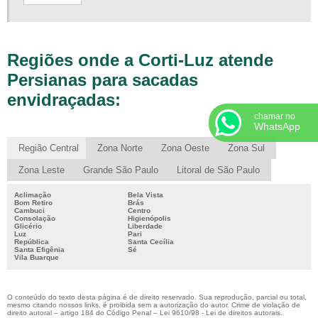
PERSIANAS PARA SACADAS ENVIDRAÇADAS
PISO EMBORRACHADO ANTIDERRAPANTE
Regiões onde a Corti-Luz atende
PISO EMBORRACHADO SP
Persianas para sacadas
PISO LAMINADO ATACADO SP
envidraçadas:
PISO LAMINADO DURAFLOOR
chamar no
PISO LAMINADO DURAFLOOR ATACADO
WhatsApp
PISO LAMINADO DURAFLOOR EMBORRACHADO
Região Central
Zona Norte
Zona Oeste
Zona Sul
PISO LAMINADO EUCAFLOOR
Zona Leste
Grande São Paulo
Litoral de São Paulo
PISO LAMINADO NO ATACADO
Aclimação
Bela Vista
PISO LAMINADO PARA AREA COMERCIAL
Bom Retiro
Brás
Cambuci
Centro
Consolação
Higienópolis
PISO LAMINADO PARA ESCRITÓRIO
Glicério
Liberdade
Luz
Pari
PISO LAMINADO PARA USO COMERCIAL
República
Santa Cecília
Santa Efigênia
Sé
Vila Buarque
PISO LAMINADO PREÇO ATACADO
PISO LAMINADO QUICK STEP
O conteúdo do texto desta página é de direito reservado. Sua reprodução, parcial ou total,
PISO LAMINADO RESISTENTE A ÁGUA
mesmo citando nossos links, é proibida sem a autorização do autor. Crime de violação de
direito autoral – artigo 184 do Código Penal –
Lei 9610/98 - Lei de direitos autorais
.