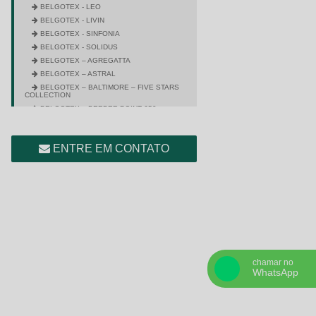
BELGOTEX - LEO
BELGOTEX - LIVIN
BELGOTEX - SINFONIA
BELGOTEX - SOLIDUS
BELGOTEX – AGREGATTA
BELGOTEX – ASTRAL
BELGOTEX – BALTIMORE – FIVE STARS
COLLECTION
BELGOTEX – BERBER POINT 650
BELGOTEX – BERBER POINT 920
BELGOTEX – BRAVO
ENTRE EM CONTATO
BELGOTEX – CITY SQUARE
BELGOTEX – COLORSTONE
BELGOTEX – CROSS
BELGOTEX – DIMENSION – FIVE STARS
COLLECTION
BELGOTEX – ENTRADA
BELGOTEX – EQUINOX
BELGOTEX – ESPUMA CCB –
GREENSTEP
BELGOTEX – ESSEX
chamar no
BELGOTEX – EXTRA TOUCH
WhatsApp
COLLECTION – DEGAS
BELGOTEX – EXTRA TOUCH
COLLECTION – MAGRITTE
BELGOTEX – FINESSE