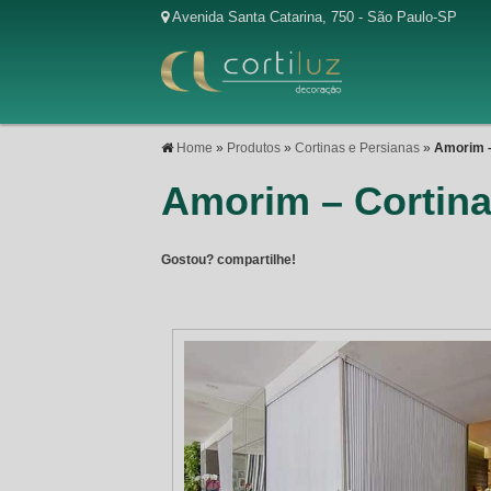
Avenida Santa Catarina, 750 - São Paulo-SP
Home
»
Produtos
»
Cortinas e Persianas
»
Amorim –
Amorim – Cortina 
Gostou? compartilhe!