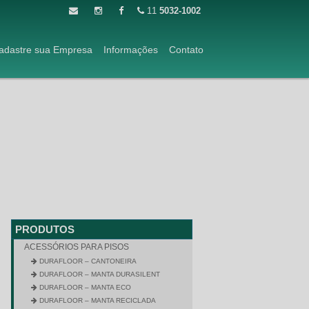
11
5032-1002
adastre sua Empresa
Informações
Contato
PRODUTOS
ACESSÓRIOS PARA PISOS
DURAFLOOR – CANTONEIRA
DURAFLOOR – MANTA DURASILENT
DURAFLOOR – MANTA ECO
DURAFLOOR – MANTA RECICLADA