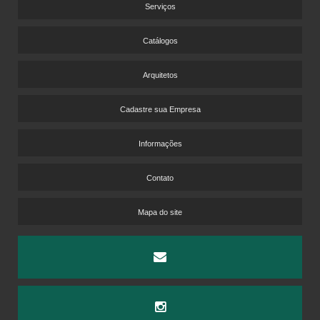
PISO VINÍLICO A PROVA D'AGUA
Serviços
PISO VINÍLICO AMADEIRADO
Catálogos
PISO VINÍLICO ÁREA EXTERNA
PISO VINÍLICO ATACADO
Arquitetos
PISO VINÍLICO DE ALTA RESISTÊNCIA
PISO VINÍLICO DE ENCAIXE PREÇO
Cadastre sua Empresa
PISO VINÍLICO DE PVC
Informações
PISO VINÍLICO DURAFLOOR
PISO VINÍLICO LAMINADO
Contato
PISO VINÍLICO PARA ACADEMIA
PISO VINÍLICO PARA HOTEL
Mapa do site
PISO VINÍLICO PARA PISO ELEVADO
PISOS VINÍLICOS CORPORATIVOS
PISOS VINÍLICOS PARA LABORATÓRIOS
PISOS VINÍLICOS PARA MOTEL
TARKETT DISTRIBUIDORES