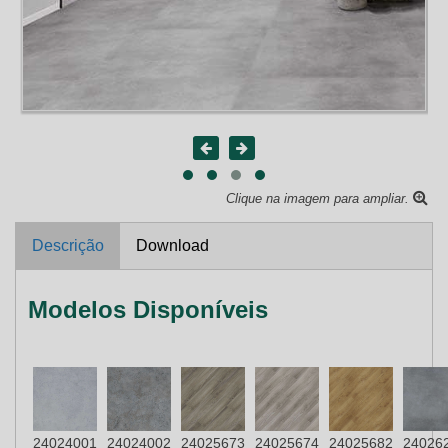
Clique na imagem para ampliar.
Descrição
Download
Modelos Disponíveis
24024001
24024002
24025673
24025674
24025682
24026