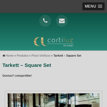
MENU
Home
»
Produtos
»
Pisos Vinílicos
»
Tarkett – Square Set
Tarkett – Square Set
Gostou? compartilhe!