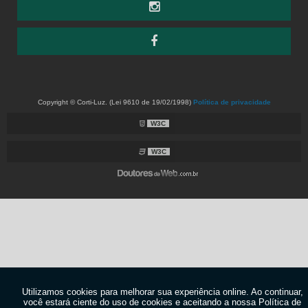
WEBER – SELADOR PRIMER SOBREPOSIÇÃO
CORTINAS E PERSIANAS
AMORIM – CORTINA ATENA
AMORIM – CORTINA CELULAR
AMORIM – CORTINA DE TETO ALLURE
AMORIM – CORTINA ETERNITY
AMORIM – CORTINA ETERNITY LINE
AMORIM – CORTINA IILUMINÊ
Copyright © Corti-Luz. (Lei 9610 de 19/02/1998)
Política de privacidade
AMORIM – CORTINA LUMIERÉ
W3C
AMORIM – CORTINA MELÍADE
AMORIM – CORTINA PAÍNEL
AMORIM – CORTINA PASSIONE
W3C
AMORIM – CORTINA PLISSADA
AMORIM – CORTINA ROLÔ
AMORIM – CORTINA ROLÔ STILLO
AMORIM – CORTINA ROMANA
AMORIM – CORTINA VERT GLISS
AMORIM – PERSIANA HORIZONTAL ALUMÍNIO
AMORIM – PERSIANA HORIZONTAL BAMBU
AMORIM – PERSIANA HORIZONTAL CURVE
AMORIM – PERSIANA HORIZONTAL MADEIRA
AMORIM – PERSIANA HORIZONTAL SINTÉTICA
AMORIM – PERSIANA SUBLIME
AMORIM – PERSIANA VERTICAL