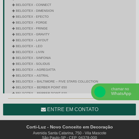
BELGOTEX - CONNECT
BELGOTEX - DIMENSION
BELGOTEX - EFECTO
BELGOTEX - FORGE
BELGOTEX - FRINGE
BELGOTEX - GRAVITY
BELGOTEX - LAYOUT
BELGOTEX - LEO
BELGOTEX - LIVIN
BELGOTEX - SINFONIA
BELGOTEX - SOLIDUS
BELGOTEX – AGREGATTA
BELGOTEX – ASTRAL
BELGOTEX – BALTIMORE – FIVE STARS COLLECTION
BELGOTEX – BERBER POINT 650
chamar no
WhatsApp
BELGOTEX – BERBER POINT 920
BELGOTEX – BRAVO
BELGOTEX – CITY SQUARE
ENTRE EM CONTATO
BELGOTEX – COLORSTONE
BELGOTEX – CROSS
BELGOTEX – DIMENSION – FIVE STARS COLLECTION
Corti-Luz - Novo Conceito em Decoração
BELGOTEX – ENTRADA
Avenida Santa Catarina, 750 - Vila Mascote
BELGOTEX – EQUINOX
São Paulo-SP - CEP: 04378-000