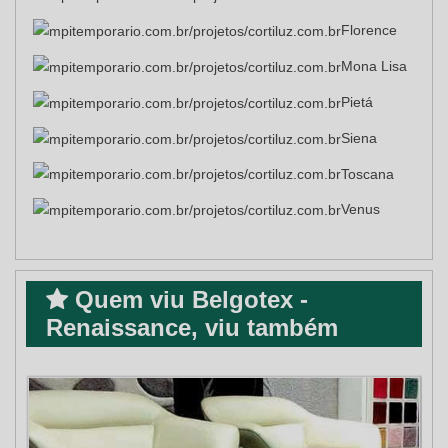
Florence
Mona Lisa
Pietá
Siena
Toscana
Venus
Quem viu Belgotex -
Renaissance, viu também