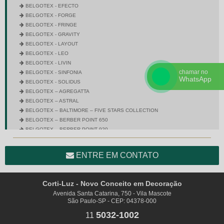
BELGOTEX - EFECTO
BELGOTEX - FORGE
BELGOTEX - FRINGE
BELGOTEX - GRAVITY
BELGOTEX - LAYOUT
BELGOTEX - LEO
BELGOTEX - LIVIN
chamar no
BELGOTEX - SINFONIA
WhatsApp
BELGOTEX - SOLIDUS
BELGOTEX – AGREGATTA
BELGOTEX – ASTRAL
BELGOTEX – BALTIMORE – FIVE STARS COLLECTION
BELGOTEX – BERBER POINT 650
BELGOTEX – BERBER POINT 920
BELGOTEX – BRAVO
BELGOTEX – CITY SQUARE
ENTRE EM CONTATO
BELGOTEX – COLORSTONE
BELGOTEX – CROSS
BELGOTEX – DIMENSION – FIVE STARS COLLECTION
Corti-Luz - Novo Conceito em Decoração
BELGOTEX – ENTRADA
Avenida Santa Catarina, 750 - Vila Mascote
BELGOTEX – EQUINOX
São Paulo-SP - CEP: 04378-000
BELGOTEX – ESPUMA CCB – GREENSTEP
5032-1002
11
BELGOTEX – ESSEX