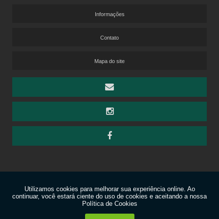
SÃO CARLOS – PLACA TSC PL PP
Informações
SÃO CARLOS – SAXONY DESIGN PA 840
SÃO CARLOS – SMART
SÃO CARLOS – TITAN FRISE
Contato
COLAS E ADESIVOS
WEBER – ADESIVO PARA PISOS VINÍLICOS
Mapa do site
EUCAFLOOR – COLA PVA D3
TARKETT – FADECRIL
TARKETT – GLOBALFIX
TARKETT – TACKFIX
WEBER - COLA PVA MULTIUSO
WEBER – SELADOR PRIMER SOBREPOSIÇÃO
CORTINAS E PERSIANAS
AMORIM – CORTINA ATENA
AMORIM – CORTINA CELULAR
AMORIM – CORTINA DE TETO ALLURE
AMORIM – CORTINA ETERNITY
AMORIM – CORTINA ETERNITY LINE
AMORIM – CORTINA IILUMINÊ
Copyright © Corti-Luz. (Lei 9610 de 19/02/1998)
Política de privacidade
AMORIM – CORTINA LUMIERÉ
W3C
AMORIM – CORTINA MELÍADE
AMORIM – CORTINA PAÍNEL
AMORIM – CORTINA PASSIONE
W3C