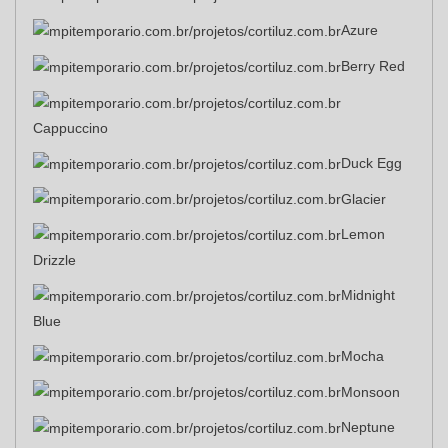
Azure
Berry Red
Cappuccino
Duck Egg
Glacier
Lemon
Drizzle
Midnight
Blue
Mocha
Monsoon
Neptune