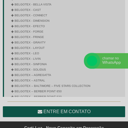
BELGOTEX - BELLA VISTA
BELGOTEX - CAST
BELGOTEX - CONNECT
BELGOTEX - DIMENSION
BELGOTEX - EFECTO
BELGOTEX - FORGE
BELGOTEX - FRINGE
BELGOTEX - GRAVITY
BELGOTEX - LAYOUT
BELGOTEX - LEO
chamar no
BELGOTEX - LIVIN
WhatsApp
BELGOTEX - SINFONIA
BELGOTEX - SOLIDUS
BELGOTEX – AGREGATTA
BELGOTEX – ASTRAL
BELGOTEX – BALTIMORE – FIVE STARS COLLECTION
BELGOTEX – BERBER POINT 650
BELGOTEX – BERBER POINT 920
BELGOTEX – BRAVO
BELGOTEX – CITY SQUARE
ENTRE EM CONTATO
BELGOTEX – COLORSTONE
BELGOTEX – CROSS
BELGOTEX – DIMENSION – FIVE STARS COLLECTION
Corti-Luz - Novo Conceito em Decoração