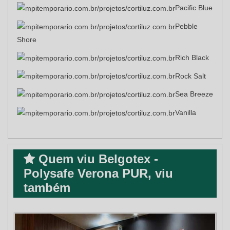
Pacific Blue
Pebble
Shore
Rich Black
Rock Salt
Sea Breeze
Vanilla
Quem viu Belgotex -
Polysafe Verona PUR, viu
também