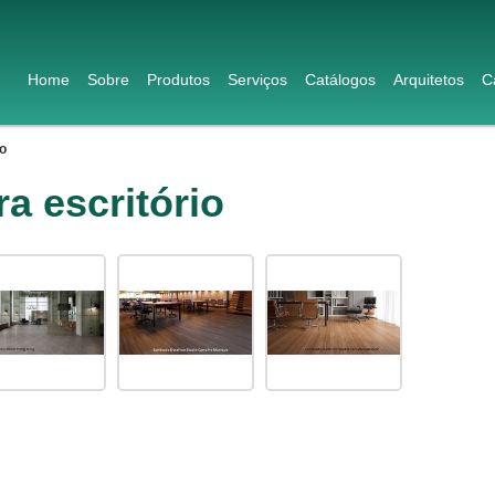
Home
Sobre
Produtos
Serviços
Catálogos
Arquitetos
C
io
a escritório