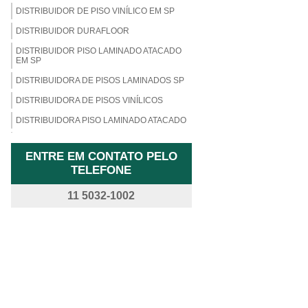
DISTRIBUIDOR DE PISO VINÍLICO EM SP
DISTRIBUIDOR DURAFLOOR
DISTRIBUIDOR PISO LAMINADO ATACADO
EM SP
DISTRIBUIDORA DE PISOS LAMINADOS SP
DISTRIBUIDORA DE PISOS VINÍLICOS
DISTRIBUIDORA PISO LAMINADO ATACADO
FORNECEDOR DE CARPETE
ENTRE EM CONTATO PELO
FORNECEDOR DE PISO LAMINADO
TELEFONE
FORNECEDOR DE PISO LAMINADO EM SP
11 5032-1002
FORNECEDOR DE PISO VINÍLICO
LOJA DE PISO LAMINADO
LOJA DE PISO LAMINADO DIADEMA
LOJA DE PISO VINÍLICO
LOJA DE PISO VINÍLICO EM SP
LOJAS DE PISOS LAMINADOS SP