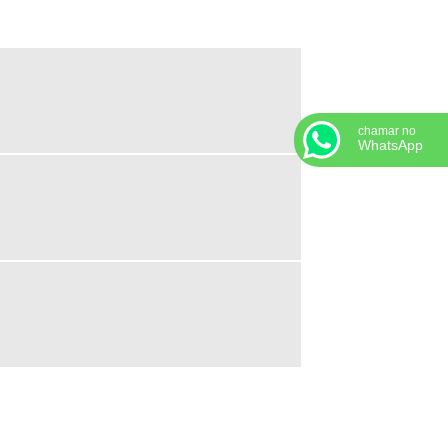
PISO LAMINADO DURAFLOOR
PISO LAMINADO DURAFLOOR ATACADO
PISO LAMINADO DURAFLOOR
EMBORRACHADO
PISO LAMINADO EUCAFLOOR
chamar no
PISO LAMINADO NO ATACADO
WhatsApp
PISO LAMINADO PARA AREA COMERCIAL
PISO LAMINADO PARA ESCRITÓRIO
PISO LAMINADO PARA USO COMERCIAL
PISO LAMINADO PREÇO ATACADO
PISO LAMINADO QUICK STEP
PISO LAMINADO RESISTENTE A ÁGUA
PISO LAMINADO SP
PISO VINÍLICO A PROVA D'AGUA
PISO VINÍLICO AMADEIRADO
PISO VINÍLICO ÁREA EXTERNA