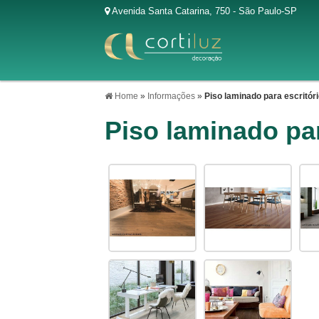
Avenida Santa Catarina, 750 - São Paulo-SP
Home
»
Informações
»
Piso laminado para escritór
Piso laminado par