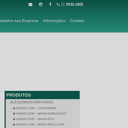
11
5032-1002
adastre sua Empresa
Informações
Contato
PRODUTOS
ACESSÓRIOS PARA PISOS
DURAFLOOR – CANTONEIRA
DURAFLOOR – MANTA DURASILENT
DURAFLOOR – MANTA ECO
DURAFLOOR – MANTA RECICLADA