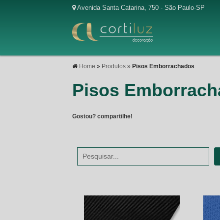
Avenida Santa Catarina, 750 - São Paulo-SP
Home
»
Produtos
»
Pisos Emborrachados
Pisos Emborrach
Gostou? compartilhe!