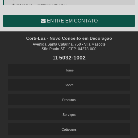
BELGOTEX – BERBER POINT 920
BELGOTEX – BRAVO
BELGOTEX – CITY SQUARE
ENTRE EM CONTATO
BELGOTEX – COLORSTONE
BELGOTEX – CROSS
BELGOTEX – DIMENSION – FIVE STARS COLLECTION
Corti-Luz - Novo Conceito em Decoração
BELGOTEX – ENTRADA
Avenida Santa Catarina, 750 - Vila Mascote
BELGOTEX – EQUINOX
São Paulo-SP - CEP: 04378-000
BELGOTEX – ESPUMA CCB – GREENSTEP
5032-1002
11
BELGOTEX – ESSEX
BELGOTEX – EXTRA TOUCH COLLECTION – DEGAS
BELGOTEX – EXTRA TOUCH COLLECTION – MAGRITTE
Home
BELGOTEX – FINESSE
BELGOTEX – FRAGMENT
Sobre
BELGOTEX – INTERLUDE
BELGOTEX – MESSENGER
BELGOTEX – NEW WAVE
Produtos
BELGOTEX – PLAIN BAC
BELGOTEX – PRISMA
Serviços
BELGOTEX – SENSATION SDN
BELGOTEX – SENSUALITÉ
BELGOTEX – SHADOW
Catálogos
BELGOTEX – SOFT COLLECTION