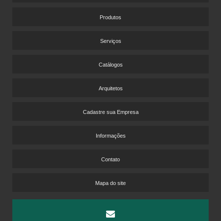
PISO VINÍLICO DE ENCAIXE PREÇO
PISO VINÍLICO DE PVC
Produtos
PISO VINÍLICO DURAFLOOR
Serviços
PISO VINÍLICO LAMINADO
PISO VINÍLICO PARA ACADEMIA
Catálogos
PISO VINÍLICO PARA HOTEL
PISO VINÍLICO PARA PISO ELEVADO
Arquitetos
PISOS VINÍLICOS CORPORATIVOS
Cadastre sua Empresa
PISOS VINÍLICOS PARA LABORATÓRIOS
PISOS VINÍLICOS PARA MOTEL
Informações
TARKETT DISTRIBUIDORES
VENDA DE PISO LAMINADO
Contato
VENDA DE PISO LAMINADO NO ATACADO
Mapa do site
VENDA DE PISOS VINÍLICOS
CARPETE CORPORATIVO PREÇO
CARPETE DE MADEIRA LAMINADO PREÇO