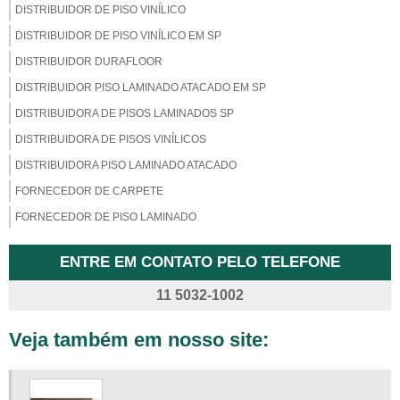
DISTRIBUIDOR DE PISO VINÍLICO
DISTRIBUIDOR DE PISO VINÍLICO EM SP
DISTRIBUIDOR DURAFLOOR
DISTRIBUIDOR PISO LAMINADO ATACADO EM SP
DISTRIBUIDORA DE PISOS LAMINADOS SP
DISTRIBUIDORA DE PISOS VINÍLICOS
DISTRIBUIDORA PISO LAMINADO ATACADO
FORNECEDOR DE CARPETE
FORNECEDOR DE PISO LAMINADO
FORNECEDOR DE PISO LAMINADO EM SP
ENTRE EM CONTATO PELO TELEFONE
FORNECEDOR DE PISO VINÍLICO
11 5032-1002
LOJA DE PISO LAMINADO
LOJA DE PISO LAMINADO DIADEMA
Veja também em nosso site:
LOJA DE PISO VINÍLICO
LOJA DE PISO VINÍLICO EM SP
LOJAS DE PISOS LAMINADOS SP